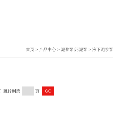
首页
>
产品中心
>
泥浆泵|污泥泵
> 液下泥浆泵
末页 跳转到第
页