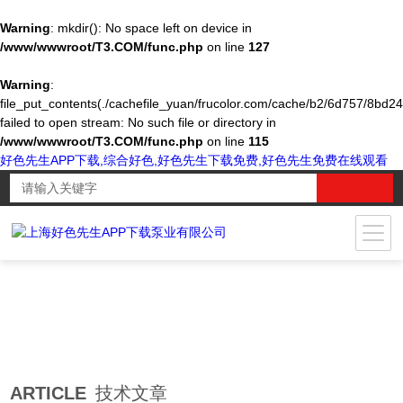
Warning
: mkdir(): No space left on device in
/www/wwwroot/T3.COM/func.php
on line
127
Warning
:
file_put_contents(./cachefile_yuan/frucolor.com/cache/b2/6d757/8bd24
failed to open stream: No such file or directory in
/www/wwwroot/T3.COM/func.php
on line
115
好色先生APP下载,综合好色,好色先生下载免费,好色先生免费在线观看
ARTICLE
技术文章