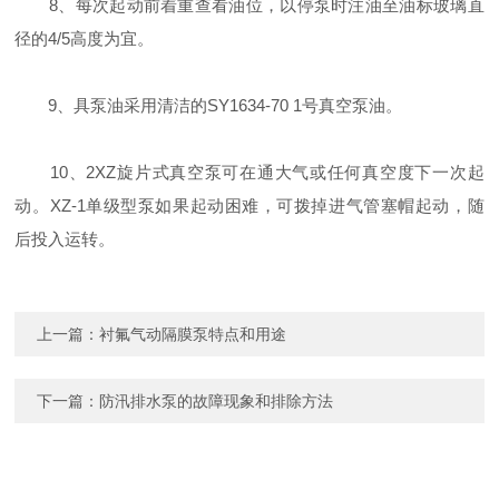
8、每次起动前着重查看油位，以停泵时注油至油标玻璃直
径的4/5高度为宜。
9、具泵油采用清洁的SY1634-70 1号真空泵油。
10、2XZ旋片式真空泵可在通大气或任何真空度下一次起
动。XZ-1单级型泵如果起动困难，可拨掉进气管塞帽起动，随
后投入运转。
上一篇：
衬氟气动隔膜泵特点和用途
下一篇：
防汛排水泵的故障现象和排除方法