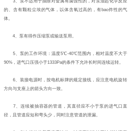
3、泵不适用于抽除对金属有腐蚀性的，对泵油起化学反应
的、含有颗粒尘埃的气体，以体含氧过高的，有bao炸性的气
体。
4、泵有得作压缩泵或输送泵用。
5、泵的工作环境：温度5℃-40℃范围内，相对温度不大于
90%，进气口压强小于1333Pa的条件下允许长时间连续运转。
6、装接电源时，按电机标牌的规定接线，应注意电机旋转
方向与支座上的箭头方向一致。
7、连续被抽容器的管道，其直径应不小于泵的进气口直
径，且管道应短和弯头少，同时注意管道的泄漏。